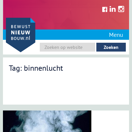
Skip
to
content
Menu
Tag: binnenlucht