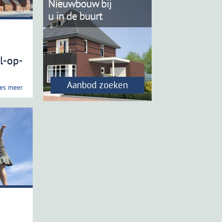
Nieuwbouw bij
u in de buurt
l-op-
Aanbod zoeken
es meer