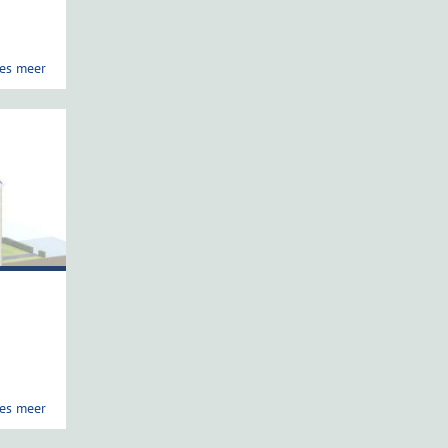
es meer
es meer