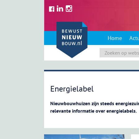
Skip
to
content
Home
Act
Energielabel
Nieuwbouwhuizen zijn steeds energiezuini
relevante informatie over energielabels.