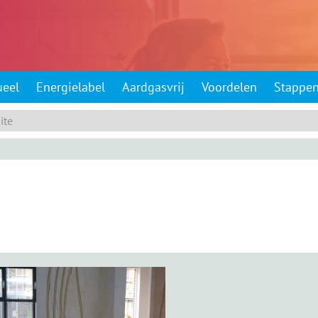
ueel
Energielabel
Aardgasvrij
Voordelen
Stappe