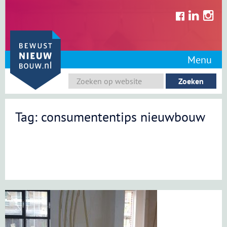
Skip
to
content
Menu
Tag: consumententips nieuwbouw