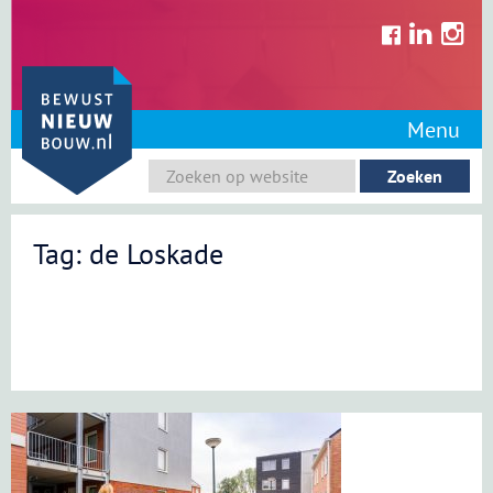
Skip
to
content
Menu
Tag: de Loskade