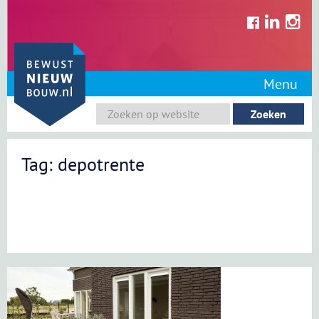
Skip
to
content
Menu
Tag: depotrente