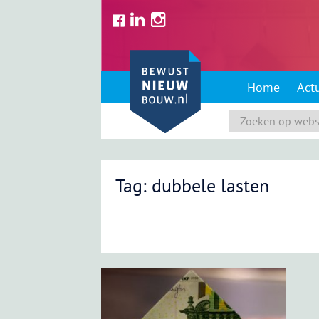
Skip
to
content
Home
Act
Tag: dubbele lasten