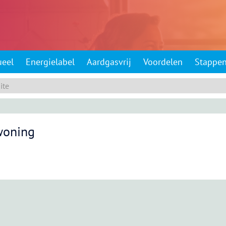
ueel
Energielabel
Aardgasvrij
Voordelen
Stappe
woning