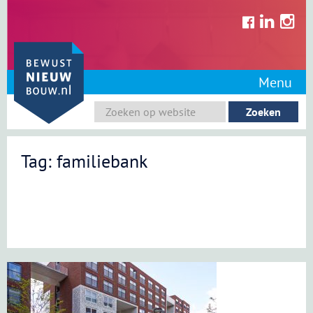
Skip
to
content
Menu
Tag: familiebank