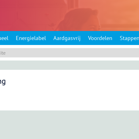
ueel
Energielabel
Aardgasvrij
Voordelen
Stappe
ng