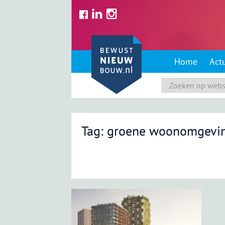
Skip
to
content
Home
Act
Tag: groene woonomgevi