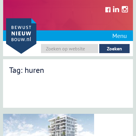
Skip
to
content
Menu
Tag: huren