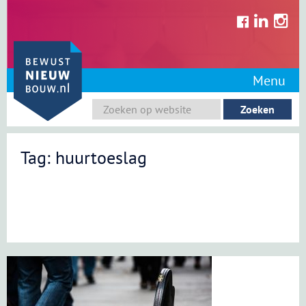
Skip
to
content
Menu
Tag: huurtoeslag