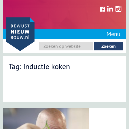
Skip
to
content
Menu
Tag: inductie koken