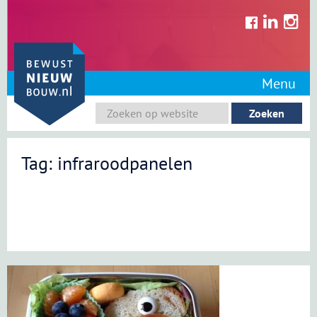
Skip
to
content
Menu
Tag: infraroodpanelen