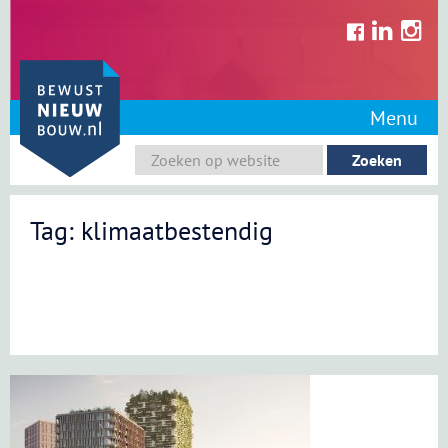
Skip
to
content
Menu
Tag: klimaatbestendig