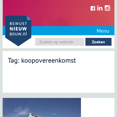
Skip
to
content
Menu
Tag: koopovereenkomst