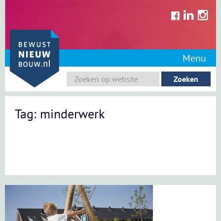
Skip
to
content
Menu
Tag: minderwerk