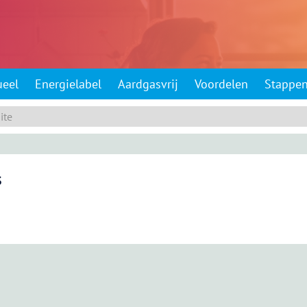
ueel
Energielabel
Aardgasvrij
Voordelen
Stappe
s