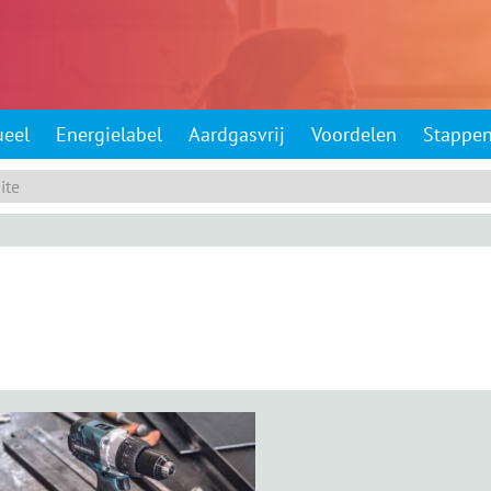
ueel
Energielabel
Aardgasvrij
Voordelen
Stappe