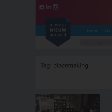
Skip
to
content
Home
Act
Tag: placemaking