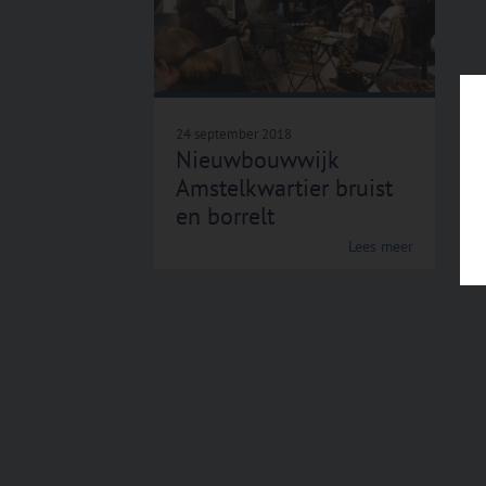
24 september 2018
Nieuwbouwwijk
Amstelkwartier bruist
en borrelt
Lees meer