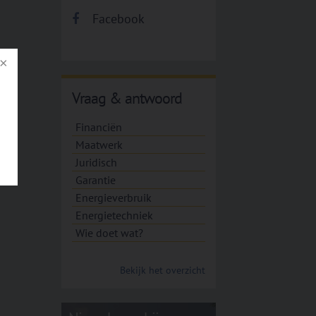
Facebook
Vraag & antwoord
Financiën
Maatwerk
Juridisch
Garantie
Energieverbruik
Energietechniek
Wie doet wat?
Bekijk het overzicht