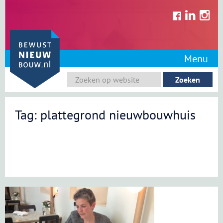
Skip
to
content
Menu
Tag: plattegrond nieuwbouwhuis