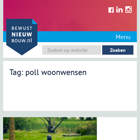
Skip
to
content
Menu
Tag: poll woonwensen