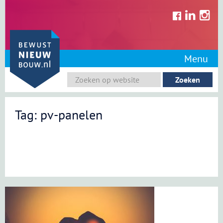
Skip
to
content
Menu
Tag: pv-panelen