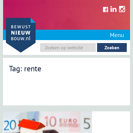
Skip
to
content
Menu
Tag: rente