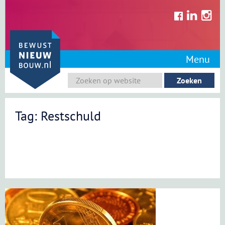
Skip
to
content
Menu
Tag: Restschuld