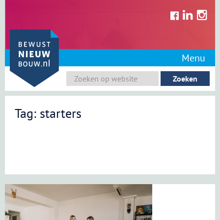
Skip
to
content
Menu
Tag: starters