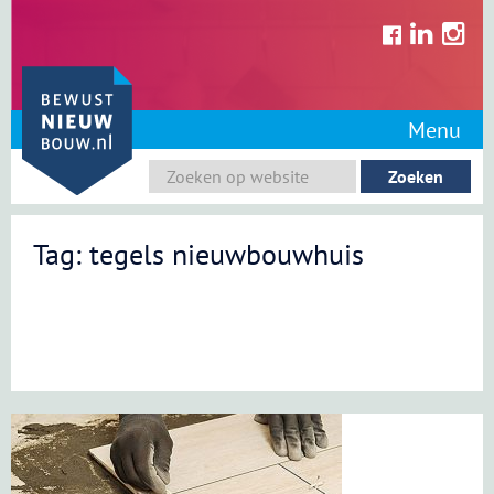
Skip
to
content
Menu
Tag: tegels nieuwbouwhuis