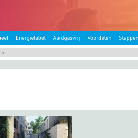
ueel
Energielabel
Aardgasvrij
Voordelen
Stappe