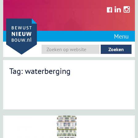
Skip
to
content
Menu
Tag: waterberging