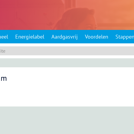
ueel
Energielabel
Aardgasvrij
Voordelen
Stappe
um