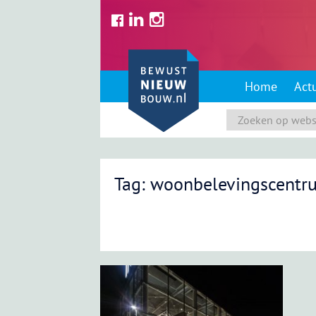
Skip
to
content
Home
Act
Tag: woonbelevingscentr