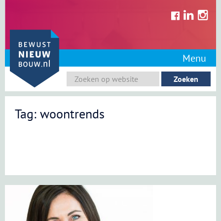
Skip
to
content
Menu
Tag: woontrends