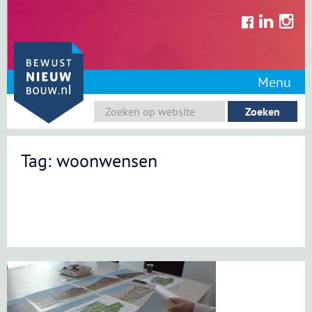
Skip
to
content
Menu
Tag: woonwensen