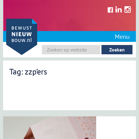
Skip
to
content
Menu
Tag: zzp’ers