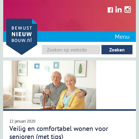
Skip
to
content
Menu
22 januari 2020
Veilig en comfortabel wonen voor
senioren (met tips)