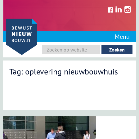
Skip
to
content
Menu
Tag: oplevering nieuwbouwhuis