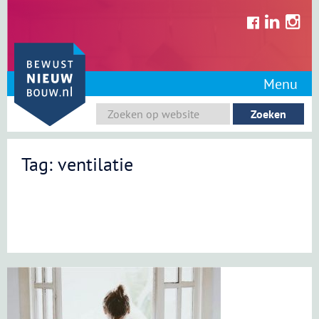
Skip
to
content
Menu
Tag: ventilatie