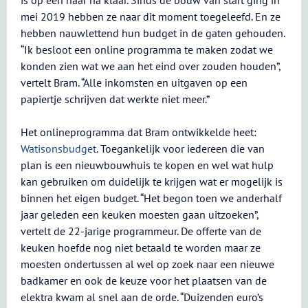
is op een haar na klaar. Sinds de bouw van start ging in
mei 2019 hebben ze naar dit moment toegeleefd. En ze
hebben nauwlettend hun budget in de gaten gehouden.
“Ik besloot een online programma te maken zodat we
konden zien wat we aan het eind over zouden houden”,
vertelt Bram. “Alle inkomsten en uitgaven op een
papiertje schrijven dat werkte niet meer.”
Het onlineprogramma dat Bram ontwikkelde heet:
Watisonsbudget
. Toegankelijk voor iedereen die van
plan is een nieuwbouwhuis te kopen en wel wat hulp
kan gebruiken om duidelijk te krijgen wat er mogelijk is
binnen het eigen budget. “Het begon toen we anderhalf
jaar geleden een keuken moesten gaan uitzoeken”,
vertelt de 22-jarige programmeur. De offerte van de
keuken hoefde nog niet betaald te worden maar ze
moesten ondertussen al wel op zoek naar een nieuwe
badkamer en ook de keuze voor het plaatsen van de
elektra kwam al snel aan de orde. “Duizenden euro’s