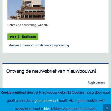
Gebrek na oplevering, wat nu?
stap 2 - Beslissen
klussen
meer- en minderwerk
oplevering
Ontvang de nieuwsbrief van nieuwbouw.nl
Registreren
Bewust Nieuwbouw gebruikt Cookies, als u door gaat
Cookie melding!
geeft u aan dat u
geen bezwaar!
heeft. Als u geen cookies wilt
accepteren kunt u
hier
klikken voor meer informatie.