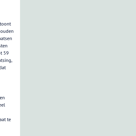
 toont
 houden
aatsen
sten
ot 59
tsing,
dat
een
eel
aat te