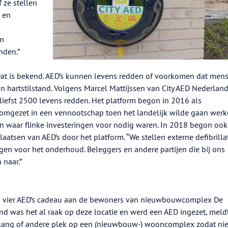
ze stellen
 en
en
nden.”
. Dat is bekend. AED’s kunnen levens redden of voorkomen dat men
an hartstilstand. Volgens Marcel Mattijssen van City AED Nederlan
r liefst 2500 levens redden. Het platform begon in 2016 als
erd omgezet in een vennootschap toen het landelijk wilde gaan wer
len waar flinke investeringen voor nodig waren. In 2018 begon ook
laatsen van AED’s door het platform. “We stellen externe defibrill
gen voor het onderhoud. Beleggers en andere partijen die bij ons
 naar.”
da vier AED’s cadeau aan de bewoners van nieuwbouwcomplex De
d was het al raak op deze locatie en werd een AED ingezet, meld
ingang of andere plek op een (nieuwbouw-) wooncomplex zodat nie