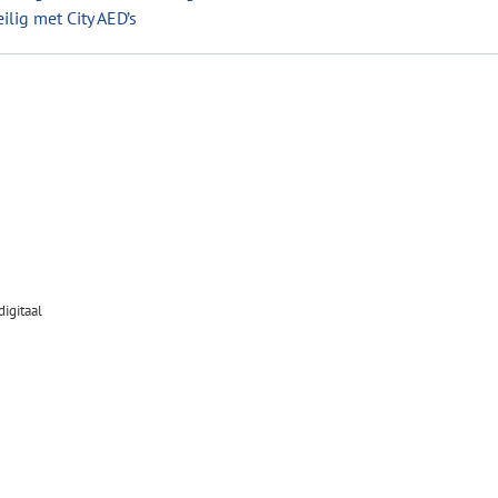
lig met City AED’s
igitaal