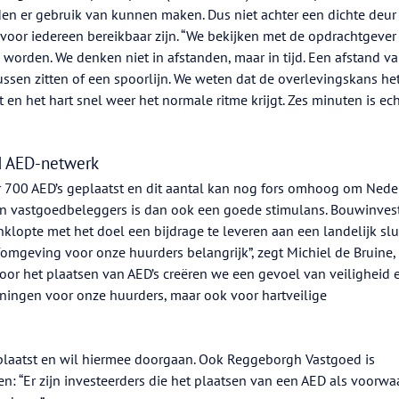
 er gebruik van kunnen maken. Dus niet achter een dichte deur 
7 voor iedereen bereikbaar zijn. “We bekijken met de opdrachtgever
orden. We denken niet in afstanden, maar in tijd. Een afstand v
tussen zitten of een spoorlijn. We weten dat de overlevingskans he
en het hart snel weer het normale ritme krijgt. Zes minuten is ech
nd AED-netwerk
r 700 AED’s geplaatst en dit aantal kan nog fors omhoog om Nede
van vastgoedbeleggers is dan ook een goede stimulans. Bouwinves
nklopte met het doel een bijdrage te leveren aan een landelijk sl
omgeving voor onze huurders belangrijk”, zegt Michiel de Bruine,
Door het plaatsen van AED’s creëren we een gevoel van veiligheid 
oningen voor onze huurders, maar ook voor hartveilige
plaatst en wil hiermee doorgaan. Ook Reggeborgh Vastgoed is
n: “Er zijn investeerders die het plaatsen van een AED als voorwa