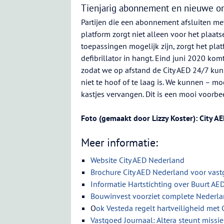
Tienjarig abonnement en nieuwe o
Partijen die een abonnement afsluiten met
platform zorgt niet alleen voor het plaat
toepassingen mogelijk zijn, zorgt het pla
defibrillator in hangt. Eind juni 2020 kom
zodat we op afstand de City AED 24/7 ku
niet te hoof of te laag is. We kunnen – m
kastjes vervangen. Dit is een mooi voorbe
Foto (gemaakt door Lizzy Koster): City 
Meer informatie:
Website City AED Nederland
Brochure City AED Nederland voor vas
Informatie Hartstichting over Buurt AE
Bouwinvest voorziet complete Nederla
O
ok Vesteda regelt hartveiligheid met C
Vastgoed Journaal: Altera steunt missi