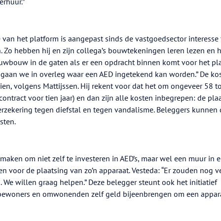
erhuur.”
e van het platform is aangepast sinds de vastgoedsector interesse
en. Zo hebben hij en zijn collega’s bouwtekeningen leren lezen en
uwbouw in de gaten als er een opdracht binnen komt voor het pl
n gaan we in overleg waar een AED ingetekend kan worden.” De ko
ien, volgens Mattijssen. Hij rekent voor dat het om ongeveer 58 t
ntract voor tien jaar) en dan zijn alle kosten inbegrepen: de plaa
rzekering tegen diefstal en tegen vandalisme. Beleggers kunnen 
sten.
 maken om niet zelf te investeren in AED’s, maar wel een muur in 
 voor de plaatsing van zo’n apparaat. Vesteda: “Er zouden nog v
We willen graag helpen.” Deze belegger steunt ook het initiatief
ij bewoners en omwonenden zelf geld bijeenbrengen om een appar