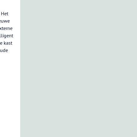
 Het
ieuwe
xterne
lligent
e kast
oude