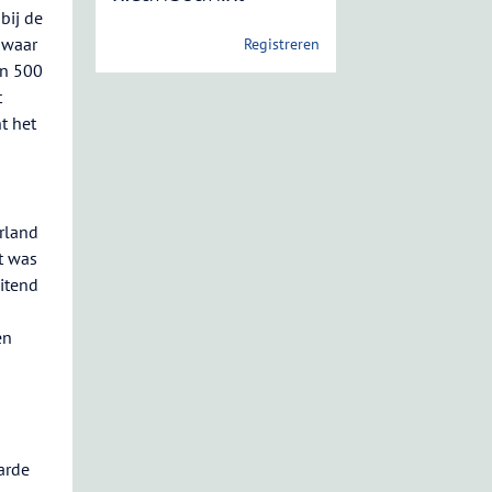
bij de
 waar
Registreren
an 500
t
t het
rland
t was
uitend
en
arde