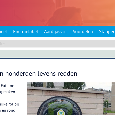
ueel
Energielabel
Aardgasvrij
Voordelen
Stappe
an honderden levens redden
. Externe
lig maken
jke rol bij
n en rond