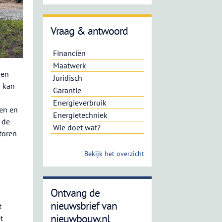
Vraag & antwoord
Financiën
Maatwerk
sen
Juridisch
d kan
Garantie
Energieverbruik
ken en
Energietechniek
 de
Wie doet wat?
atoren
Bekijk het overzicht
Ontvang de
nieuwsbrief van
t
nieuwbouw.nl
t