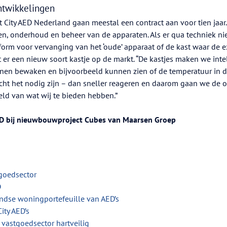
ntwikkelingen
 City AED Nederland gaan meestal een contract aan voor tien jaar.
sen, onderhoud en beheer van de apparaten. Als er qua techniek n
tform voor vervanging van het ‘oude’ apparaat of de kast waar de e
t er een nieuw soort kastje op de markt. “De kastjes maken we inte
nnen bewaken en bijvoorbeeld kunnen zien of de temperatuur in d
ocht het nodig zijn – dan sneller reageren en daarom gaan we de 
eld van wat wij te bieden hebben.”
AED bij nieuwbouwproject Cubes van Maarsen Groep
tgoedsector
D
ndse woningportefeuille van AED’s
ity AED’s
e vastgoedsector hartveilig