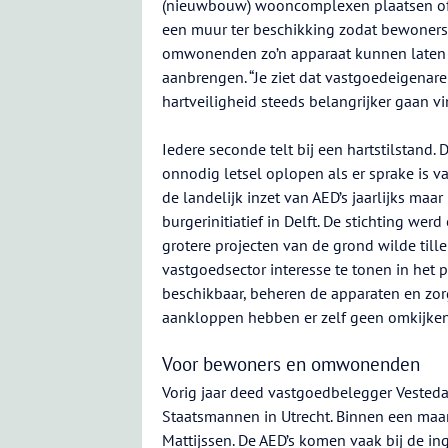
(nieuwbouw) wooncomplexen plaatsen of 
een muur ter beschikking zodat bewoners
omwonenden zo’n apparaat kunnen laten
aanbrengen. “Je ziet dat vastgoedeigenar
hartveiligheid steeds belangrijker gaan vi
Iedere seconde telt bij een hartstilstand
onnodig letsel oplopen als er sprake is v
de landelijk inzet van AED’s jaarlijks maa
burgerinitiatief in Delft. De stichting w
grotere projecten van de grond wilde til
vastgoedsector interesse te tonen in het p
beschikbaar, beheren de apparaten en zor
aankloppen hebben er zelf geen omkijken
Voor bewoners en omwonenden
Vorig jaar deed vastgoedbelegger Veste
Staatsmannen in Utrecht. Binnen een maan
Mattijssen. De AED’s komen vaak bij de 