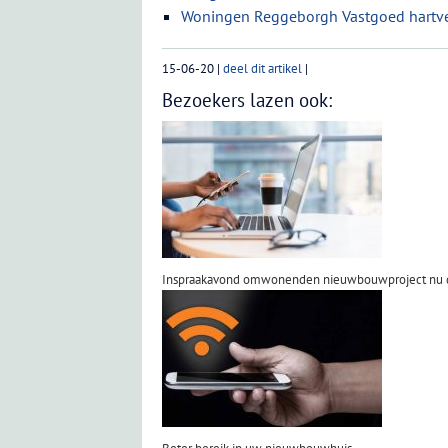
Woningen Reggeborgh Vastgoed hartvei
15-06-20
|
deel dit artikel
|
Bezoekers lazen ook:
Inspraakavond omwonenden nieuwbouwproject nu d