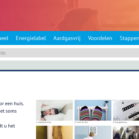
ueel
Energielabel
Aardgasvrij
Voordelen
Stappe
or een huis.
 het soms
t u het