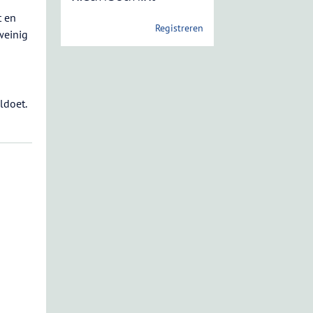
t en
Registreren
weinig
ldoet.