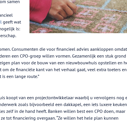
t om samen
ancieel
l
geeft wat
ogelijk is:
erschap.
 komen. Consumenten die voor financieel advies aankloppen omdat
anderen een CPO-groep willen vormen. Gezamenlijk een stuk grond
n eigen plan voor de bouw van een nieuwbouwhuis opstellen en h
t om de financiële kant van het verhaal gaat, veel extra toeters en
t is een lange route.”
uis koopt van een projectontwikkelaar waarbij u vervolgens nog 
derwerk zoals bijvoorbeeld een dakkapel, een iets luxere keuke
lles zelf in de hand heeft. Banken willen best een CPO doen, maar
e tot financiering overgaan. “Ze willen het hele plan kunnen