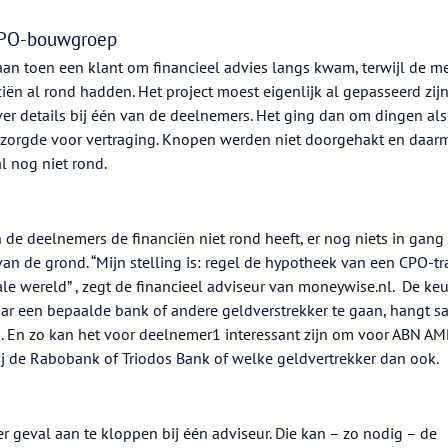
 CPO-bouwgroep
aan toen een klant om financieel advies langs kwam, terwijl de m
ën al rond hadden. Het project moest eigenlijk al gepasseerd zijn
er details bij één van de deelnemers. Het ging dan om dingen als
t zorgde voor vertraging. Knopen werden niet doorgehakt en daar
l nog niet rond.
n de deelnemers de financiën niet rond heeft, er nog niets in gang
n de grond. “Mijn stelling is: regel de hypotheek van een CPO-tr
eale wereld” , zegt de financieel adviseur van moneywise.nl. De ke
r een bepaalde bank of andere geldverstrekker te gaan, hangt 
En zo kan het voor deelnemer1 interessant zijn om voor ABN AM
s bij de Rabobank of Triodos Bank of welke geldvertrekker dan ook.
r geval aan te kloppen bij één adviseur. Die kan – zo nodig – de