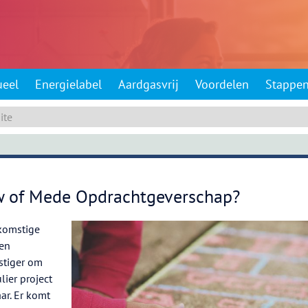
ueel
Energielabel
Aardgasvrij
Voordelen
Stappe
w of Mede Opdrachtgeverschap?
komstige
en
stiger om
lier project
ar. Er komt