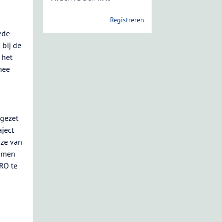
Registreren
ede-
 bij de
 het
mee
 gezet
aject
uze van
samen
RO te