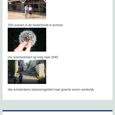
ZEN wonen in de Nobelhorst in Almere
Uw woonwensen op weg naar 2040
Van Amsterdams kantorengebied naar groene woon-werkwijk