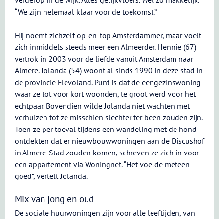
verderop in de wijk. Alles gelijkvloers. Wel zo makkelijk.
“We zijn helemaal klaar voor de toekomst.”
Hij noemt zichzelf op-en-top Amsterdammer, maar voelt
zich inmiddels steeds meer een Almeerder. Hennie (67)
vertrok in 2003 voor de liefde vanuit Amsterdam naar
Almere. Jolanda (54) woont al sinds 1990 in deze stad in
de provincie Flevoland. Punt is dat de eengezinswoning
waar ze tot voor kort woonden, te groot werd voor het
echtpaar. Bovendien wilde Jolanda niet wachten met
verhuizen tot ze misschien slechter ter been zouden zijn.
Toen ze per toeval tijdens een wandeling met de hond
ontdekten dat er nieuwbouwwoningen aan de Discushof
in Almere-Stad zouden komen, schreven ze zich in voor
een appartement via Woningnet. “Het voelde meteen
goed”, vertelt Jolanda.
Mix van jong en oud
De sociale huurwoningen zijn voor alle leeftijden, van