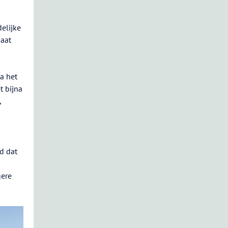
delijke
gaat
a het
t bijna
,
d dat
gere