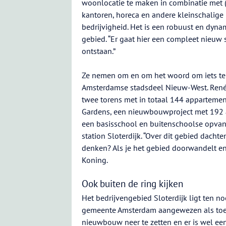
woonlocatie te maken in combinatie met 
kantoren, horeca en andere kleinschalige
bedrijvigheid. Het is een robuust en dyna
gebied. “Er gaat hier een compleet nieuw 
ontstaan.”
Ze nemen om en om het woord om iets te 
Amsterdamse stadsdeel Nieuw-West. René
twee torens met in totaal 144 appartement
Gardens, een nieuwbouwproject met 192 a
een basisschool en buitenschoolse opvang
station Sloterdijk. “Over dit gebied dac
denken? Als je het gebied doorwandelt en 
Koning.
Ook buiten de ring kijken
Het bedrijvengebied Sloterdijk ligt ten 
gemeente Amsterdam aangewezen als toek
nieuwbouw neer te zetten en er is wel ee