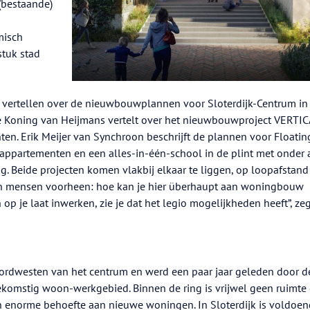
(bestaande)
misch
stuk stad
vertellen over de nieuwbouwplannen voor Sloterdijk-Centrum in
 Koning van Heijmans vertelt over het nieuwbouwproject VERTIC
en. Erik Meijer van Synchroon beschrijft de plannen voor Floatin
ppartementen en een alles-in-één-school in de plint met onder 
. Beide projecten komen vlakbij elkaar te liggen, op loopafstand
hten mensen voorheen: hoe kan je hier überhaupt aan woningbouw
op je laat inwerken, zie je dat het legio mogelijkheden heeft”, ze
noordwesten van het centrum en werd een paar jaar geleden door d
omstig woon-werkgebied. Binnen de ring is vrijwel geen ruimte
n enorme behoefte aan nieuwe woningen. In Sloterdijk is voldoe