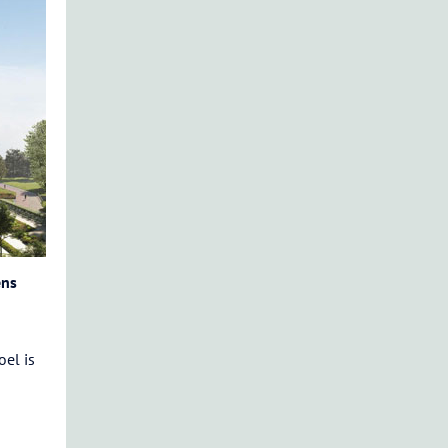
ens
oel is