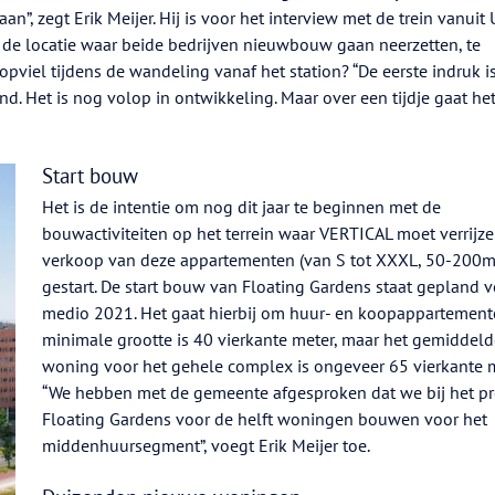
an”, zegt Erik Meijer. Hij is voor het interview met de trein vanuit 
ij de locatie waar beide bedrijven nieuwbouw gaan neerzetten, te
viel tijdens de wandeling vanaf het station? “De eerste indruk is
d. Het is nog volop in ontwikkeling. Maar over een tijdje gaat he
Start bouw
Het is de intentie om nog dit jaar te beginnen met de
bouwactiviteiten op het terrein waar VERTICAL moet verrijze
verkoop van deze appartementen (van S tot XXXL, 50-200m
gestart. De start bouw van Floating Gardens staat gepland 
medio 2021. Het gaat hierbij om huur- en koopappartement
minimale grootte is 40 vierkante meter, maar het gemiddeld
woning voor het gehele complex is ongeveer 65 vierkante m
“We hebben met de gemeente afgesproken dat we bij het pr
Floating Gardens voor de helft woningen bouwen voor het
middenhuursegment”, voegt Erik Meijer toe.