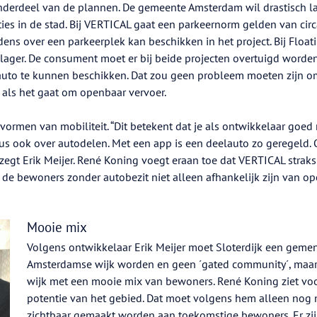
nderdeel van de plannen. De gemeente Amsterdam wil drastisch l
s in de stad. Bij VERTICAL gaat een parkeernorm gelden van circa
ns over een parkeerplek kan beschikken in het project. Bij Float
lager. De consument moet er bij beide projecten overtuigd worde
 auto te kunnen beschikken. Dat zou geen probleem moeten zijn 
 als het gaat om openbaar vervoer.
vormen van mobiliteit. “Dit betekent dat je als ontwikkelaar goed
s ook over autodelen. Met een app is een deelauto zo geregeld.
 zegt Erik Meijer. René Koning voegt eraan toe dat VERTICAL straks
t de bewoners zonder autobezit niet alleen afhankelijk zijn van o
Mooie mix
Volgens ontwikkelaar Erik Meijer moet Sloterdijk een gem
Amsterdamse wijk worden en geen ´gated community´, maa
wijk met een mooie mix van bewoners. René Koning ziet voo
potentie van het gebied. Dat moet volgens hem alleen nog
zichtbaar gemaakt worden aan toekomstige bewoners. Er zij