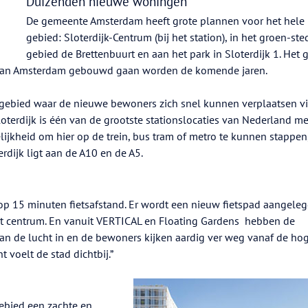
Duizenden nieuwe woningen
De gemeente Amsterdam heeft grote plannen voor het hele
gebied: Sloterdijk-Centrum (bij het station), in het groen-ste
gebied de Brettenbuurt en aan het park in Sloterdijk 1. Het 
 van Amsterdam gebouwd gaan worden de komende jaren.
 gebied waar de nieuwe bewoners zich snel kunnen verplaatsen vi
loterdijk is één van de grootste stationslocaties van Nederland me
lijkheid om hier op de trein, bus tram of metro te kunnen stappen
rdijk ligt aan de A10 en de A5.
 op 15 minuten fietsafstand. Er wordt een nieuw fietspad aangeleg
et centrum. En vanuit VERTICAL en Floating Gardens hebben de
aan de lucht in en de bewoners kijken aardig ver weg vanaf de ho
cht voelt de stad dichtbij.”
gebied een zachte en