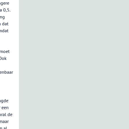
agere
 0,5.
ing
n dat
omdat
 moet
 Ook
penbaar
engde
r een
ral de
 maar
n al