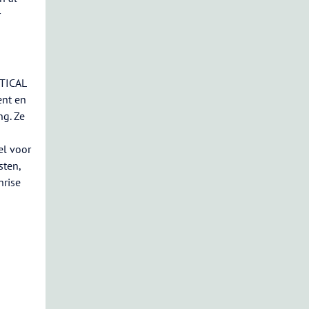
r
RTICAL
ent en
ng. Ze
el voor
sten,
nrise