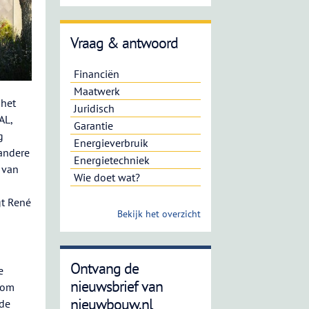
Vraag & antwoord
Financiën
Maatwerk
 het
Juridisch
AL,
Garantie
g
Energieverbruik
andere
Energietechniek
 van
Wie doet wat?
gt René
Bekijk het overzicht
Ontvang de
e
nieuwsbrief van
 om
nieuwbouw.nl
nde