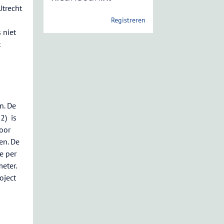
Utrecht
Registreren
 niet
t
n. De
2) is
voor
en. De
e per
eter.
oject