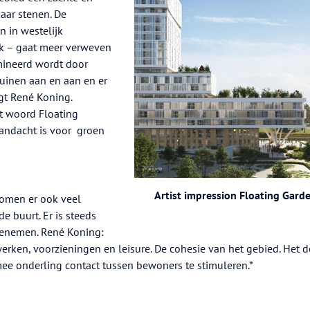
 maar stenen. De
n in westelijk
jk – gaat meer verweven
ineerd wordt door
uinen aan en aan en er
gt René Koning.
et woord Floating
aandacht is voor groen
Artist impression Floating Gard
omen er ook veel
de buurt. Er is steeds
oenemen. René Koning:
rken, voorzieningen en leisure. De cohesie van het gebied. Het d
ee onderling contact tussen bewoners te stimuleren.”