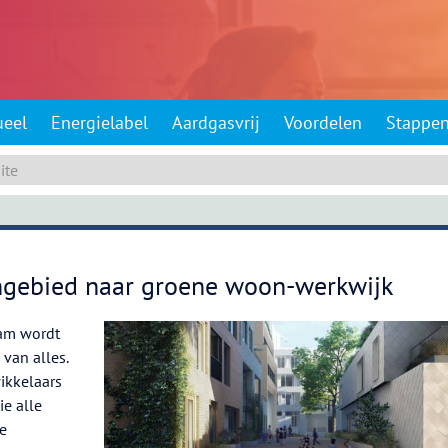
ueel
Energielabel
Aardgasvrij
Voordelen
Stappe
gebied naar groene woon-werkwijk
am wordt
van alles.
ikkelaars
ie alle
e