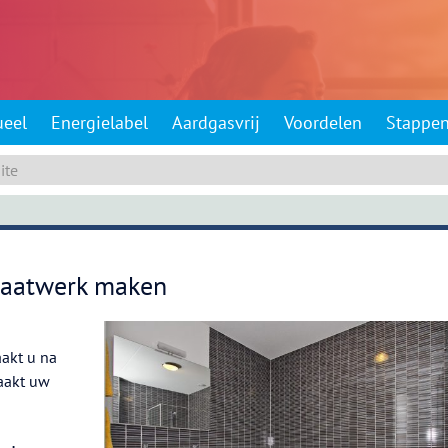
ueel
Energielabel
Aardgasvrij
Voordelen
Stappe
 maatwerk maken
akt u na
aakt uw