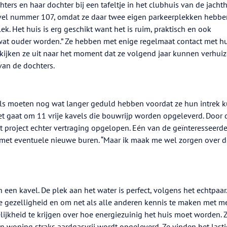
ters en haar dochter bij een tafeltje in het clubhuis van de jacht
el nummer 107, omdat ze daar twee eigen parkeerplekken hebben
ek. Het huis is erg geschikt want het is ruim, praktisch en ook
wat ouder worden.” Ze hebben met enige regelmaat contact met h
 kijken ze uit naar het moment dat ze volgend jaar kunnen verhuiz
 van de dochters.
els moeten nog wat langer geduld hebben voordat ze hun intrek 
t gaat om 11 vrije kavels die bouwrijp worden opgeleverd. Door 
et project echter vertraging opgelopen. Eén van de geïnteresseerd
n met eventuele nieuwe buren. “Maar ik maak me wel zorgen over d
een kavel. De plek aan het water is perfect, volgens het echtpaar.
e gezelligheid en om net als alle anderen kennis te maken met m
ijkheid te krijgen over hoe energiezuinig het huis moet worden. 
n woning straks aardgasvrij wordt opgeleverd. Ze vinden het last