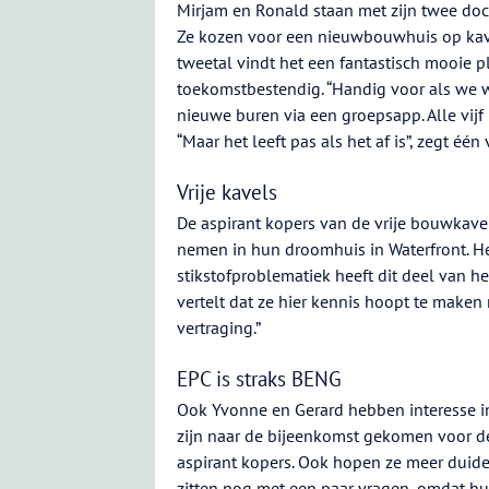
Mirjam en Ronald staan met zijn twee doch
Ze kozen voor een nieuwbouwhuis op kav
tweetal vindt het een fantastisch mooie pl
toekomstbestendig. “Handig voor als we 
nieuwe buren via een groepsapp. Alle vijf
“Maar het leeft pas als het af is”, zegt één
Vrije kavels
De aspirant kopers van de vrije bouwkav
nemen in hun droomhuis in Waterfront. He
stikstofproblematiek heeft dit deel van h
vertelt dat ze hier kennis hoopt te make
vertraging.”
EPC is straks BENG
Ook Yvonne en Gerard hebben interesse in 
zijn naar de bijeenkomst gekomen voor d
aspirant kopers. Ook hopen ze meer duidel
zitten nog met een paar vragen, omdat hu