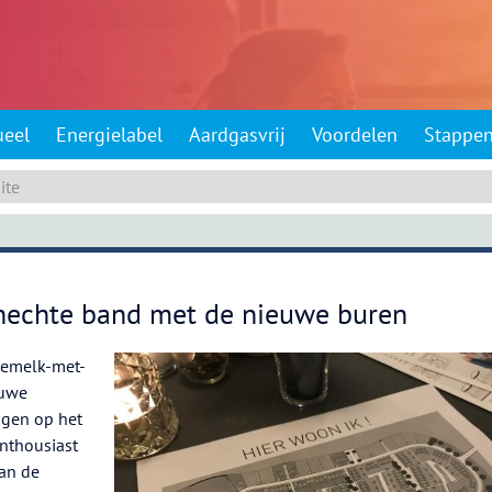
ueel
Energielabel
Aardgasvrij
Voordelen
Stappe
echte band met de nieuwe buren
demelk-met-
euwe
gen op het
enthousiast
van de