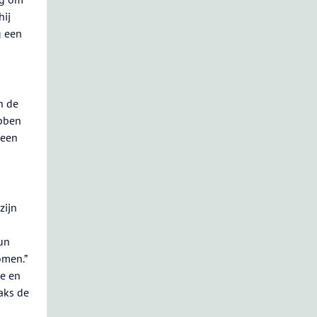
hij
g een
n de
ebben
 een
zijn
un
omen.”
e en
aks de