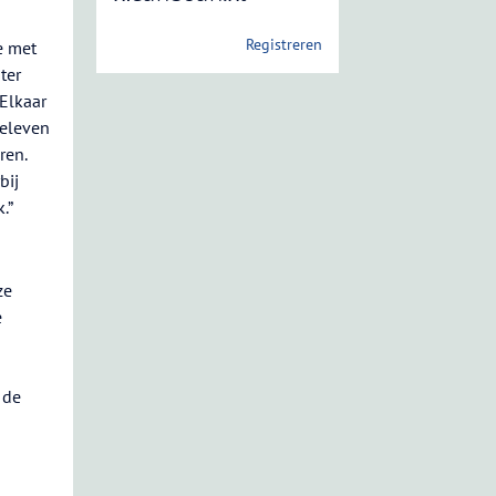
Registreren
e met
ter
Elkaar
oeleven
ren.
bij
.”
ze
e
 de