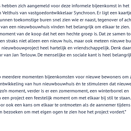
 hebben zich aangemeld voor deze informele bijeenkomst in het
m Velthuis van vastgoedontwikkelaar Synchroon. Er ligt een kaartj
nnen toekomstige buren snel zien wie er naast, tegenover of ach
an een nieuwbouwhuis vinden het belangrijk om elkaar te zien. 
t moment van de koop dat het een hechte groep is. Dat ze samen t
 straks niet alleen een nieuw huis, maar ook meteen nieuwe bu
n nieuwbouwproject heel hartelijk en vriendschappelijk. Denk daar
r van Jan Terlouw. De menselijke en sociale kant is heel belangrijk
op meerdere momenten bijeenkomsten voor nieuwe bewoners om 
ontwikkeling van hun nieuwbouwhuis én te stimuleren dat nieuw
 zo’n moment, verder is er een zomermoment, een winterborrel en
an een project een feestelijk moment om met elkaar bij stil te staan.
r ook een kans om elkaar te ontmoeten als de aannemer tijdens
 bezoeken om met eigen ogen te zien hoe het project vordert.”