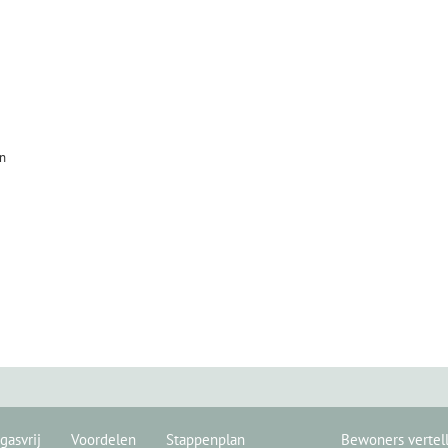
en
gasvrij
Voordelen
Stappenplan
Bewoners vertel