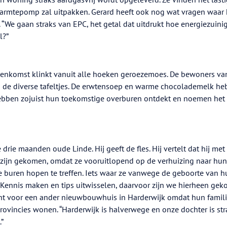
warmtepomp zal uitpakken. Gerard heeft ook nog wat vragen waar 
“We gaan straks van EPC, het getal dat uitdrukt hoe energiezuini
l?”
eenkomst klinkt vanuit alle hoeken geroezemoes. De bewoners va
j de diverse tafeltjes. De erwtensoep en warme chocolademelk h
hebben zojuist hun toekomstige overburen ontdekt en noemen het
drie maanden oude Linde. Hij geeft de fles. Hij vertelt dat hij met 
 zijn gekomen, omdat ze vooruitlopend op de verhuizing naar hun
buren hopen te treffen. Iets waar ze vanwege de geboorte van h
“Kennis maken en tips uitwisselen, daarvoor zijn we hierheen gek
ht voor een ander nieuwbouwhuis in Harderwijk omdat hun famili
rovincies wonen. “Harderwijk is halverwege en onze dochter is str
”