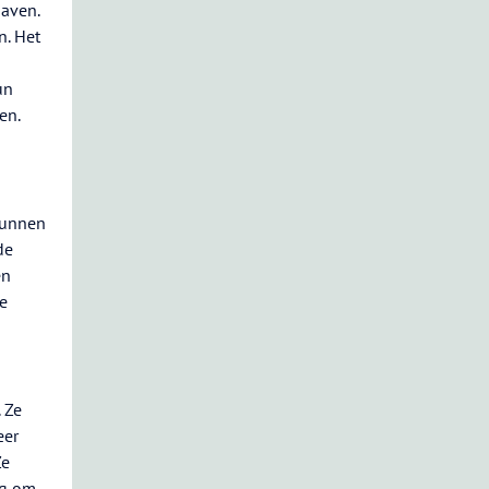
haven.
. Het
un
en.
kunnen
de
en
e
 Ze
eer
Ze
ig om