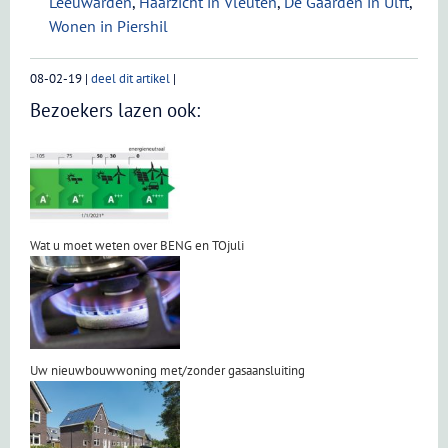
Leeuwarden
,
Haarzicht in Vleuten
,
De Gaarden in Ulft
,
Wonen in Piershil
08-02-19
|
deel dit artikel
|
Bezoekers lazen ook:
Wat u moet weten over BENG en TOjuli
Uw nieuwbouwwoning met/zonder gasaansluiting