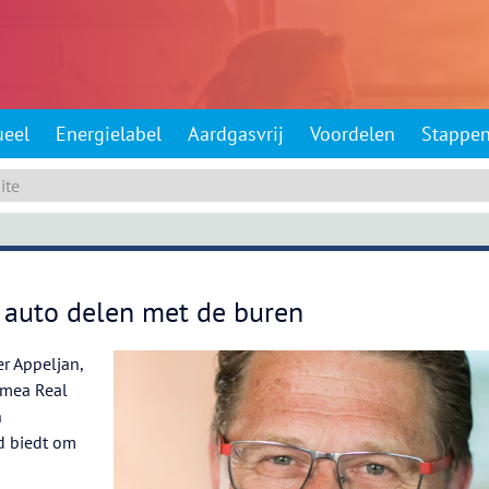
ueel
Energielabel
Aardgasvrij
Voordelen
Stappe
auto delen met de buren
er Appeljan,
hmea Real
n
id biedt om