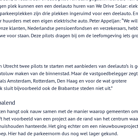
egen plek kunnen een een deelauto huren van We Drive Solar: elek
 parkeerplekken zijn drie plekken ingeruimd voor een deelauto. En 
r huurders met een eigen elektrische auto. Peter Appeljan: “We wil
Onze klanten, Nederlandse pensioenfondsen en verzekeraars, heb
 voor staan. Deze pilots dragen bij om de leefomgeving iets gr
Utrecht twee pilots te starten met aanbieders van deelauto’s is 
 autoluw maken van de binnenstad. Maar de vastgoedbelegger zegt
 als Amsterdam, Rotterdam, Den Haag en voor de wat grotere
k sluit bijvoorbeeld ook de Brabantse steden niet uit.”
palend
ojecten hangt ook nauw samen met de manier waarop gemeenten o
ft het voorbeeld van een project aan de rand van het centrum waa
huishouden hanteerde. Het ging echter om een nieuwbouwproject
ep. Hier had de parkeernorm dus nog wel lager gekund.