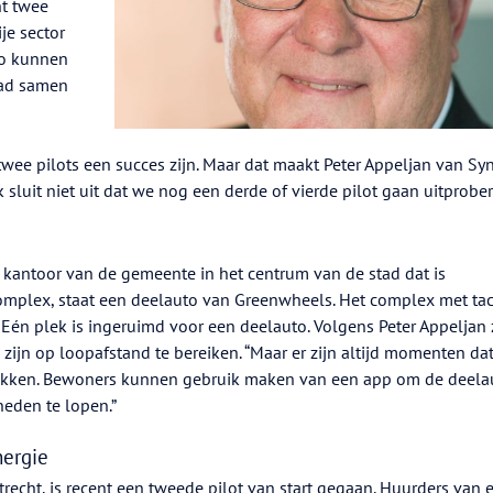
t twee
je sector
to kunnen
tad samen
 twee pilots een succes zijn. Maar dat maakt Peter Appeljan van Sy
sluit niet uit dat we nog een derde of vierde pilot gaan uitprober
g kantoor van de gemeente in het centrum van de stad dat is
mplex, staat een deelauto van Greenwheels. Het complex met tac
. Eén plek is ingeruimd voor een deelauto. Volgens Peter Appeljan 
zijn op loopafstand te bereiken. “Maar er zijn altijd momenten dat
hikken. Bewoners kunnen gebruik maken van een app om de deela
neden te lopen.”
nergie
recht, is recent een tweede pilot van start gegaan. Huurders van 