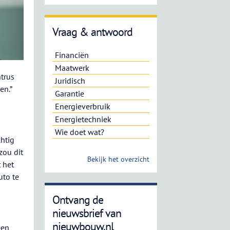
Vraag & antwoord
Financiën
Maatwerk
ntrus
Juridisch
en.”
Garantie
Energieverbruik
Energietechniek
Wie doet wat?
htig
zou dit
Bekijk het overzicht
 het
uto te
Ontvang de
nieuwsbrief van
nieuwbouw.nl
een