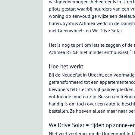
vastgoedvermogensbeheerder is in Utrech
pilots gestart waarbij huurders van een vri
woning op eenvoudige wijze een deelau
huren. Syntrus Achmea werkt in de Doms
met Greenwheels en We Drive Solar.
Het is nog te pril om iets te zeggen of de
Achmea RE&F niet minder enthousiast. “ Ik 
Hoe het werkt
Bij de Neudeflat in Utrecht, een voormali
getransformeerd tot een appartementenco
bewoners telt slechts vijf parkeerplekken
voldoende moeten zijn. Bussen en treinen 
handig is om toch over een auto te besc
bestellen. Ze hoeven alleen maar naar be
We Drive Solar = rijden op zonne-e
Niet veel verderop, op de Oudenoord in Ut