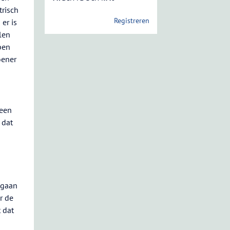
trisch
Registreren
er is
len
ben
oener
geen
 dat
mgaan
r de
 dat