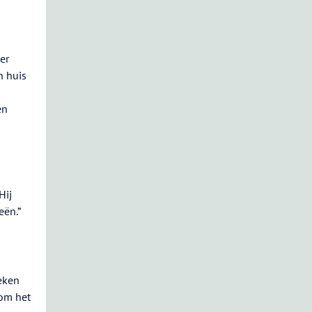
er
n huis
en
Hij
eën.”
eken
 om het