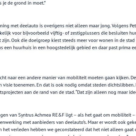
s je de grond in moet.”
ng met deelauto is overigens niet alleen maar jong. Volgens Pet
elijk voor bijvoorbeeld vijftig- of zestigplussers die besluiten hu
t zijn. Ook die doelgroep kiest steeds meer voor wonen in de stad
s een huurhuis in een hoogstedelijk gebied en daar past prima e
echt naar een andere manier van mobiliteit moeten gaan kijken. De
jn visie toenemen. En dat is ook nodig omdat steden dichtslibben. 
tsprojecten aan de rand van de stad. “Dat zijn alleen nog maar ide
gen van Syntrus Achmea RE&F ligt – als het gaat om mobiliteit –
nwerking met aanbieders van deelauto’s. Maar er wordt ook gek
n het verleden hebben we geconstateerd dat het niet alleen gaat