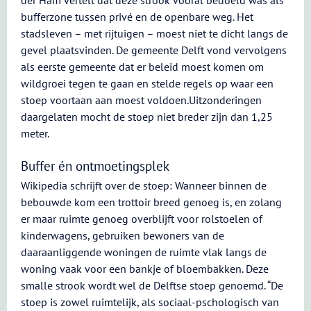
der Ham vertelt dat deze strook vooral bedoeld was als
bufferzone tussen privé en de openbare weg. Het
stadsleven – met rijtuigen – moest niet te dicht langs de
gevel plaatsvinden. De gemeente Delft vond vervolgens
als eerste gemeente dat er beleid moest komen om
wildgroei tegen te gaan en stelde regels op waar een
stoep voortaan aan moest voldoen.Uitzonderingen
daargelaten mocht de stoep niet breder zijn dan 1,25
meter.
Buffer én ontmoetingsplek
Wikipedia schrijft over de stoep: Wanneer binnen de
bebouwde kom een trottoir breed genoeg is, en zolang
er maar ruimte genoeg overblijft voor rolstoelen of
kinderwagens, gebruiken bewoners van de
daaraanliggende woningen de ruimte vlak langs de
woning vaak voor een bankje of bloembakken. Deze
smalle strook wordt wel de Delftse stoep genoemd. “De
stoep is zowel ruimtelijk, als sociaal-pschologisch van