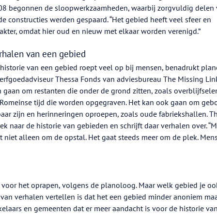
08 begonnen de sloopwerkzaamheden, waarbij zorgvuldig delen
e constructies werden gespaard. “Het gebied heeft veel sfeer en
akter, omdat hier oud en nieuw met elkaar worden verenigd.”
rhalen van een gebied
historie van een gebied roept veel op bij mensen, benadrukt pla
erfgoedadviseur Thessa Fonds van adviesbureau The Missing Link
 gaan om restanten die onder de grond zitten, zoals overblijfselen
 Romeinse tijd die worden opgegraven. Het kan ook gaan om ge
ar zijn en herinneringen oproepen, zoals oude fabriekshallen. T
ek naar de historie van gebieden en schrijft daar verhalen over. 
t niet alleen om de opstal. Het gaat steeds meer om de plek. Men
 voor het oprapen, volgens de planoloog. Maar welk gebied je oo
ie van verhalen vertellen is dat het een gebied minder anoniem maa
kelaars en gemeenten dat er meer aandacht is voor de historie va