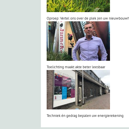
Oproep: Vertel ons over de plek (en uw nieuwbouwh
Toelichting maakt akte beter leesbaar
Techniek én gedrag bepalen uw energierekening