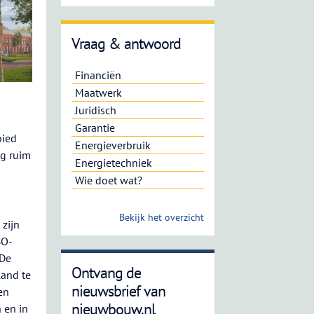
Vraag & antwoord
Financiën
Maatwerk
Juridisch
Garantie
bied
Energieverbruik
og ruim
Energietechniek
Wie doet wat?
Bekijk het overzicht
zijn
BO-
 De
Ontvang de
land te
nieuwsbrief van
en
nieuwbouw.nl
 en in