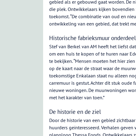
gebied als er gebouwd gaat worden. De ni
die plek. Ontwikkelaars kijken bovendi
toekomst. “De combinatie van oud en nieu
ontwikkeling van een gebied, dat trekt m
Historische fabrieksmuur onderde
Stef van Berkel van AM heeft het liefst d
om een huis te kopen of te huren naar E
te bekijken. “Mensen moeten het hier zien 
op de kaart naar de straat waar de muur
toekomstige Enkalaan staat nu alleen no
carremuur is gestut. Achter dit stuk oude
nieuwe woningen. De muurwoningen word
met het karakter van toen.”
De historie en de ziel
Door de historie van een gebied zichtbaar
huurders geïnteresseerd. Verhalen geven w
planoloog Thessa Fonds. Ontwikkelaars z