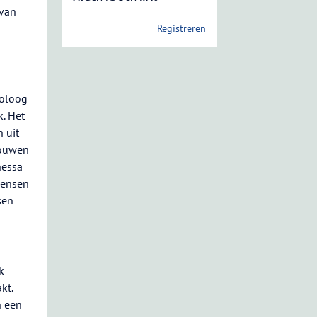
 van
Registreren
noloog
. Het
 uit
bouwen
hessa
“Mensen
sen
k
kt.
n een