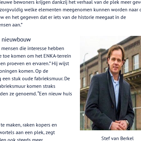
euwe bewoners krijgen dankzij het verhaal van de plek meer gevo
en zorgvuldig welke elementen meegenomen kunnen worden naar 
w en het gegeven dat er iets van de historie meegaat in de
ensen aan.”
el nieuwbouw
at mensen die interesse hebben
de toe komen om het ENKA-terrein
en proeven en ervaren.” Hij wijst
woningen komen. Op de
g een stuk oude fabrieksmuur. De
 fabrieksmuur komen straks
en ze genoemd. “Een nieuw huis
 te maken, raken kopers en
ortels aan een plek, zegt
Stef van Berkel
ien ook steeds meer