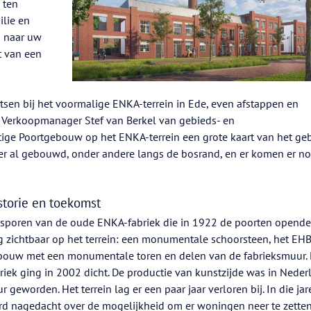
 ten
ilie en
d naar uw
it van een
etsen bij het voormalige ENKA-terrein in Ede, even afstappen en
. Verkoopmanager Stef van Berkel van gebieds- en
tige Poortgebouw op het ENKA-terrein een grote kaart van het ge
er al gebouwd, onder andere langs de bosrand, en er komen er n
storie en toekomst
sporen van de oude ENKA-fabriek die in 1922 de poorten opende 
 zichtbaar op het terrein: een monumentale schoorsteen, het EH
bouw met een monumentale toren en delen van de fabrieksmuur.
riek ging in 2002 dicht. De productie van kunstzijde was in Neder
r geworden. Het terrein lag er een paar jaar verloren bij. In die jar
d nagedacht over de mogelijkheid om er woningen neer te zetten