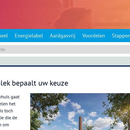
ueel
Energielabel
Aardgasvrij
Voordelen
Stappe
plek bepaalt uw keuze
whuis gaat
elen het
is toch
ie die de
en om