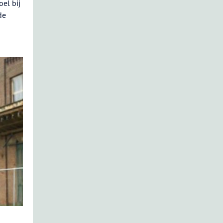
el bij
de