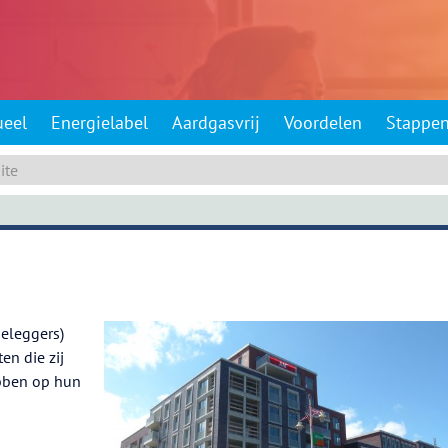
ueel
Energielabel
Aardgasvrij
Voordelen
Stappe
eleggers)
en die zij
ebben op hun